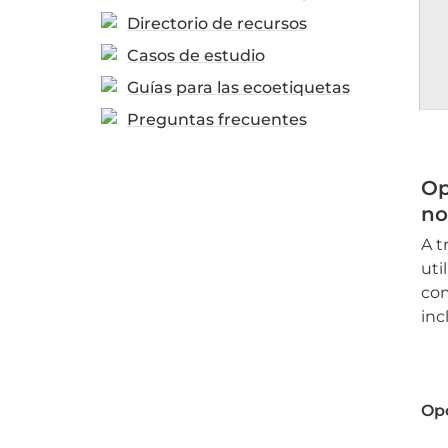
Directorio de recursos
Casos de estudio
Guías para las ecoetiquetas
Preguntas frecuentes
Op
no
A t
uti
com
inc
Opc