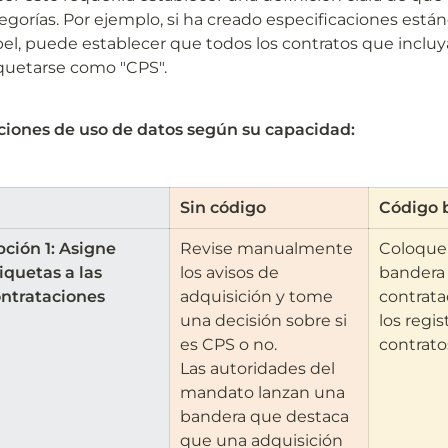
egorías. Por ejemplo, si ha creado especificaciones estánd
el, puede establecer que todos los contratos que incluy
quetarse como "CPS".
iones de uso de datos según su capacidad:
Sin código
Código 
ción 1: Asigne 
Revise manualmente 
Coloque 
iquetas a las 
los avisos de 
bandera 
ntrataciones
adquisición y tome 
contrata
una decisión sobre si 
los regis
es CPS o no.

contrato
Las autoridades del 
mandato lanzan una 
bandera que destaca 
que una adquisición 