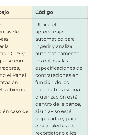
bajo
Código
s 
Utilice el 
ntas de 
aprendizaje 
ara 
automático para 
r la 
ingerir y analizar 
ción CPS y 
automáticamente 
uese con 
los datos y las 
radores, 
especificaciones de 
mo el Panel 
contrataciones en 
atación 
función de los 
l gobierno 
parámetros (si una 
organización está 
dentro del alcance, 
ién caso de 
si un aviso está 
duplicado) y para 
enviar alertas de 
recordatorio a los 