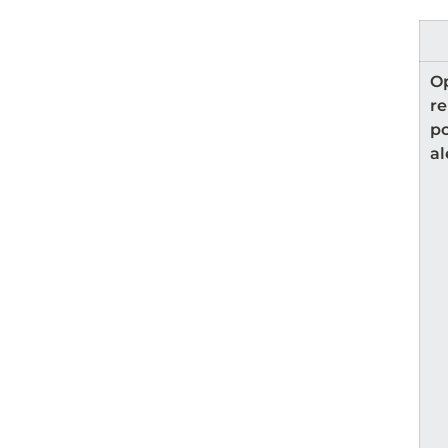
Op
re
po
al