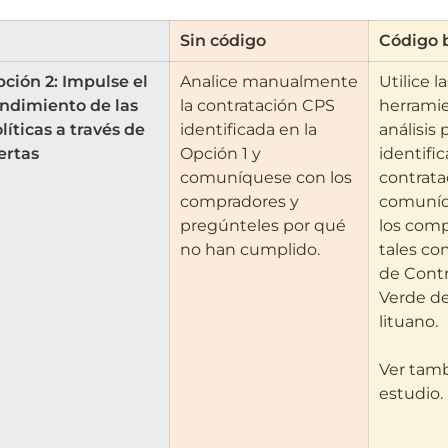
Sin código
Código 
ción 2: Impulse el 
Analice manualmente 
Utilice la
ndimiento de las 
la contratación CPS 
herramie
líticas a través de 
identificada en la 
análisis p
ertas
Opción 1 y 
identifica
comuníquese con los 
contrata
compradores y 
comuníq
pregúnteles por qué 
los comp
no han cumplido.
tales co
de Contr
Verde de
lituano. 

Ver tamb
estudio.