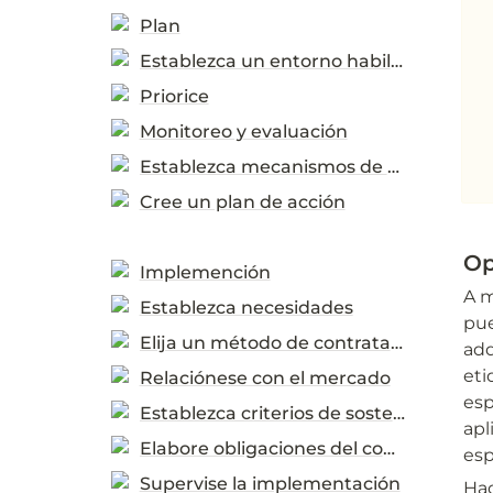
Plan
Establezca un entorno habilitante
Priorice
Monitoreo y evaluación
Establezca mecanismos de apoyo
Cree un plan de acción
Op
Implemención
A m
Establezca necesidades
pue
Elija un método de contratación
adq
eti
Relaciónese con el mercado
esp
Establezca criterios de sostenibilidad
apl
Elabore obligaciones del contrato
esp
Supervise la implementación
Hac