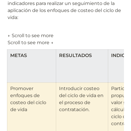
indicadores para realizar un seguimiento de la 
aplicación de los enfoques de costeo del ciclo de 
vida: 
← Scroll to see more                                                                                                                                      
Scroll to see more →
METAS
RESULTADOS
INDICA
Promover 
Introducir costeo 
Particip
enfoques de 
del ciclo de vida en 
propuest
costeo del ciclo 
el proceso de 
valor se 
de vida
contratación.
cálculos
ciclo de 
contrato