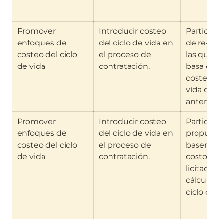
Promover 
Introducir costeo 
Participa
enfoques de 
del ciclo de vida en 
de re-pr
costeo del ciclo 
el proceso de 
las que e
de vida
contratación.
basa en 
costeo de
vida de 
anterior
Promover 
Introducir costeo 
Particip
enfoques de 
del ciclo de vida en 
propuest
costeo del ciclo 
el proceso de 
basen el
de vida
contratación.
costo pa
licitación
cálculos
ciclo de 