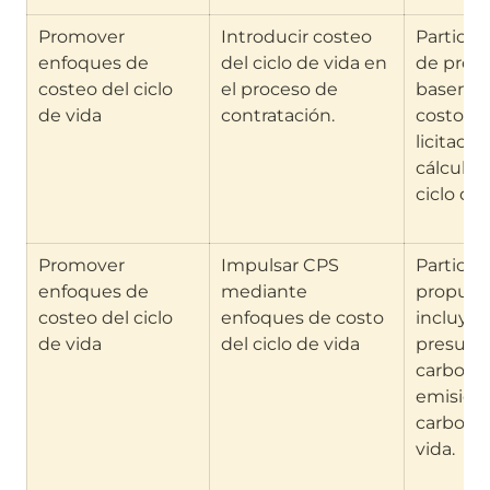
Promover 
Introducir costeo 
Participa
enfoques de 
del ciclo de vida en 
de propu
costeo del ciclo 
el proceso de 
basen el
de vida
contratación.
costos p
licitació
cálculos
ciclo de 
Promover 
Impulsar CPS 
Particip
enfoques de 
mediante 
propuest
costeo del ciclo 
enfoques de costo 
incluyan
de vida
del ciclo de vida
presupu
carbono 
emisione
carbono 
vida.