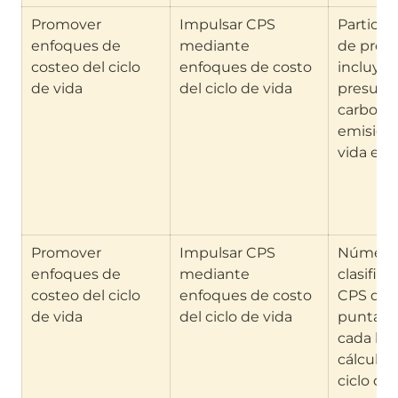
Promover 
Impulsar CPS 
Participa
enfoques de 
mediante 
de propu
costeo del ciclo 
enfoques de costo 
incluyan
de vida
del ciclo de vida
presupu
carbono 
emisione
vida es
Promover 
Impulsar CPS 
Número 
enfoques de 
mediante 
clasific
costeo del ciclo 
enfoques de costo 
CPS que 
de vida
del ciclo de vida
puntaje 
cada lici
cálculos 
ciclo de 