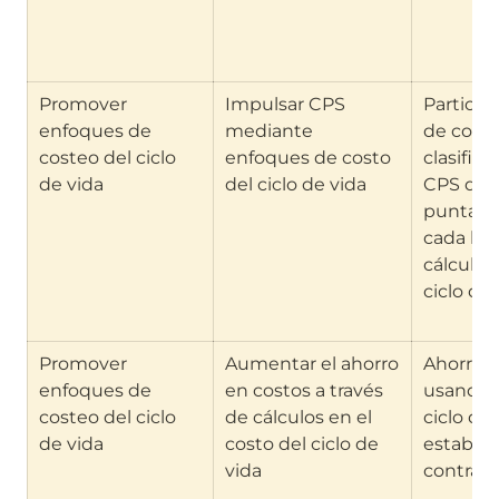
Promover 
Impulsar CPS 
Participa
enfoques de 
mediante 
de contr
costeo del ciclo 
enfoques de costo 
clasific
de vida
del ciclo de vida
CPS que 
puntaje 
cada lici
cálculos
ciclo de 
Promover 
Aumentar el ahorro 
Ahorros p
enfoques de 
en costos a través 
usando c
costeo del ciclo 
de cálculos en el 
ciclo de 
de vida
costo del ciclo de 
establece
vida
contrato