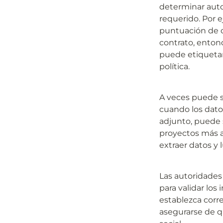
determinar auto
requerido. Por e
puntuación de c
contrato, entonc
puede etiquetar
política.
A veces puede se
cuando los dato
adjunto, puede s
proyectos más a
extraer datos y 
Las autoridades
para validar los
establezca corre
asegurarse de q