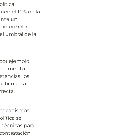
ítica 
uen el 10% de la 
nte un 
 informático 
 umbral de la 
por ejemplo, 
documento 
tancias, los 
tico para 
recta.
 mecanismos 
lítica se 
técnicas para 
ontratación 