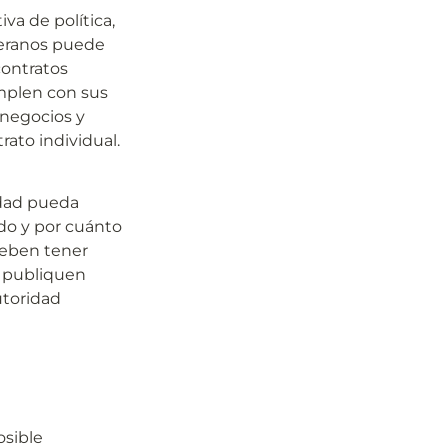
a de política, 
eranos puede 
ontratos 
mplen con sus 
negocios y 
rato individual.
dad pueda 
do y por cuánto 
eben tener 
 publiquen 
toridad 
sible 