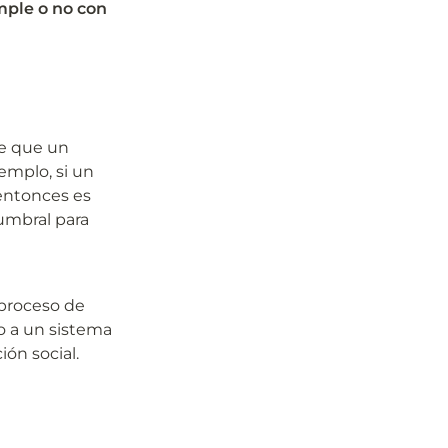
mple o no con 
 que un 
emplo, si un 
ntonces es 
mbral para 
proceso de 
 a un sistema 
ión social.