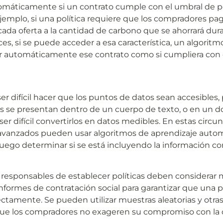
máticamente si un contrato cumple con el umbral de pol
jemplo, si una política requiere que los compradores pag
ada oferta a la cantidad de carbono que se ahorrará dura
es, si se puede acceder a esa característica, un algoritmo
 automáticamente ese contrato como si cumpliera con el
r difícil hacer que los puntos de datos sean accesibles, 
s se presentan dentro de un cuerpo de texto, o en un 
er difícil convertirlos en datos medibles. En estas circuns
vanzados pueden usar algoritmos de aprendizaje automá
luego determinar si se está incluyendo la información cor
 responsables de establecer políticas deben considerar
 informes de contratación social para garantizar que una po
ctamente. Se pueden utilizar muestras aleatorias y otras 
ue los compradores no exageren su compromiso con la c