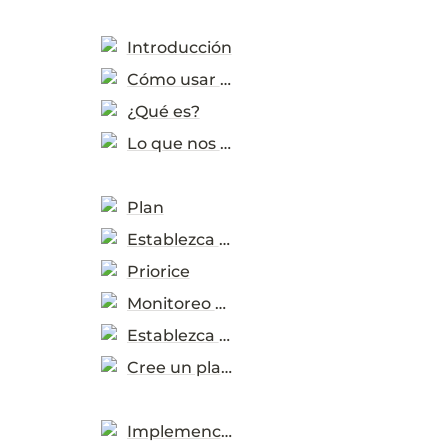
Introducción
Cómo usar la herramienta
¿Qué es?
Lo que nos dijeron los usuarios
Plan
Establezca un entorno habilitante
Priorice
Monitoreo y evaluación
Establezca mecanismos de apoyo
Cree un plan de acción
Implemención