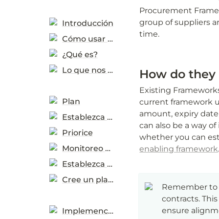
Procurement Framew
group of suppliers a
Introducción
time.
Cómo usar la herramienta
¿Qué es?
Lo que nos dijeron los usuarios
How do they 
Existing Frameworks 
Plan
current framework u
amount, expiry date,
Establezca un entorno habilitante
can also be a way of
Priorice
whether you can esta
Monitoreo y evaluación
enabling framework
Establezca mecanismos de apoyo
Cree un plan de acción
Remember to a
contracts. Thi
ensure alignme
Implemención